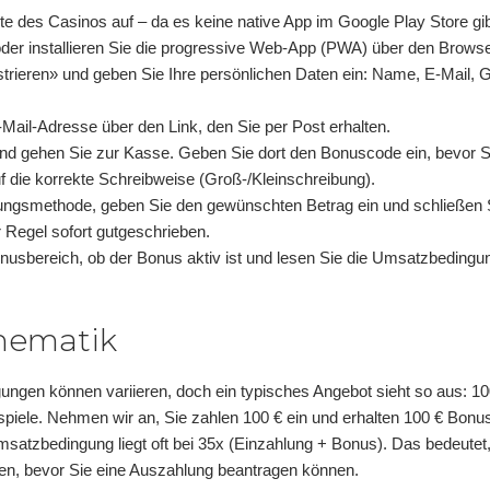
e des Casinos auf – da es keine native App im Google Play Store gib
oder installieren Sie die progressive Web-App (PWA) über den Browse
istrieren» und geben Sie Ihre persönlichen Daten ein: Name, E-Mail,
-Mail-Adresse über den Link, den Sie per Post erhalten.
und gehen Sie zur Kasse. Geben Sie dort den Bonuscode ein, bevor Si
uf die korrekte Schreibweise (Groß-/Kleinschreibung).
ungsmethode, geben Sie den gewünschten Betrag ein und schließen S
 Regel sofort gutgeschrieben.
nusbereich, ob der Bonus aktiv ist und lesen Sie die Umsatzbedingun
hematik
ngen können variieren, doch ein typisches Angebot sieht so aus: 
ispiele. Nehmen wir an, Sie zahlen 100 € ein und erhalten 100 € Bon
msatzbedingung liegt oft bei 35x (Einzahlung + Bonus). Das bedeute
gen, bevor Sie eine Auszahlung beantragen können.