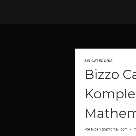
SIN CATEGORÍA
Bizzo C
Komplet
Mathem
Por
rubenjgm@gmail.com
m