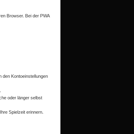
eren Browser. Bei der PWA
n den Kontoeinstellungen
.
che oder länger selbst
hre Spielzeit erinnern.