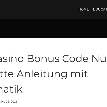
HOME
EDUCA
asino Bonus Code Nu
te Anleitung mit
atik
ayo 15, 2018