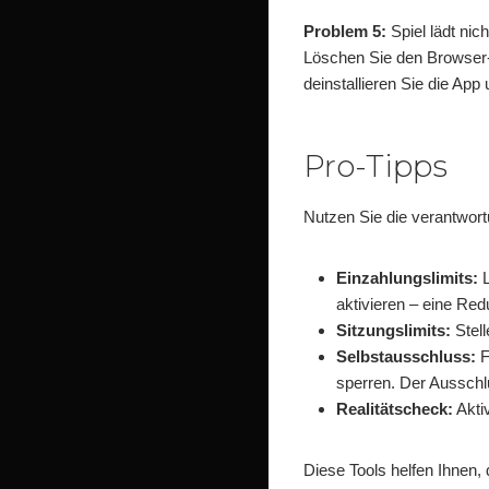
Problem 5:
Spiel lädt nich
Löschen Sie den Browser-
deinstallieren Sie die App 
Pro-Tipps
Nutzen Sie die verantwort
Einzahlungslimits:
L
aktivieren – eine Red
Sitzungslimits:
Stell
Selbstausschluss:
F
sperren. Der Ausschlus
Realitätscheck:
Aktiv
Diese Tools helfen Ihnen, d