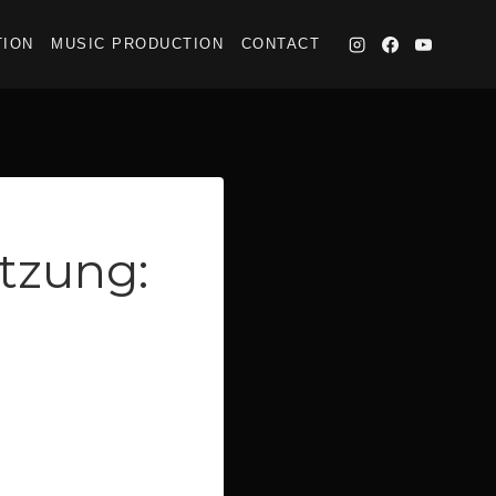
TION
MUSIC PRODUCTION
CONTACT
tzung: