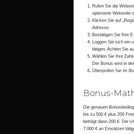
Rufen Sie die Webseit
optimierte Webseite 
Klicken Sie auf „Reg
Adresse.
Bestätigen Sie Ihre E
Loggen Sie sich ein 
tätigen. Achten Sie a
Wählen Sie Ihre Zahl
Der Bonus wird in der
Überprüfen Sie im Bo
Bonus-Mat
Die genauen Bonusbedingu
bis zu 500 € plus 200 Fre
beträgt dann 200 €. Die U
7.000 € an Einsätzen täti