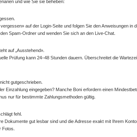
zenarien und wie Sie sie beheben:
gessen.
 vergessen» auf der Login-Seite und folgen Sie den Anweisungen in de
 den Spam-Ordner und wenden Sie sich an den Live-Chat.
eht auf „Ausstehend».
uelle Prüfung kann 24–48 Stunden dauern. Überschreitet die Wartezei
icht gutgeschrieben.
er Einzahlung eingegeben? Manche Boni erfordern einen Mindestbetr
nus nur für bestimmte Zahlungsmethoden gültig.
chlägt fehl.
Ihre Dokumente gut lesbar sind und die Adresse exakt mit Ihrem Kont
r Fotos.