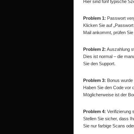
Hier sind fünf typische S
Problem 1:
Passwort ver
Klicken Sie auf „Passwort
Mail ankommt, prüfen Sie
Problem 2:
Auszahlung st
Dies ist normal – die man
Sie den Support.
Problem 3:
Bonus wurde n
Haben Sie den Code vor d
Möglicherweise ist der Bo
Problem 4:
Verifizierung s
Stellen Sie sicher, dass 
Sie nur farbige Scans ode