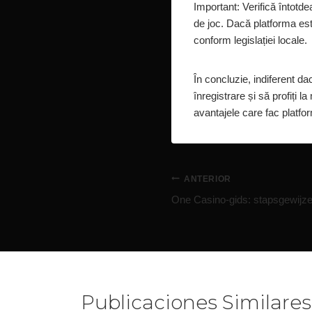
Important: Verifică întotde
de joc. Dacă platforma este
conform legislației locale.
În concluzie, indiferent d
înregistrare și să profiți 
avantajele care fac platfor
ANTERIOR
One Casino-gids: stapsgewijze
Publicaciones Similares