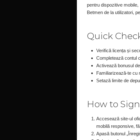
pentru dispozitive mobile, 
Betmen de la utilizatori, pe
Quick Check
Verifică licența și sec
Completează contul cu
Activează bonusul de b
Familiarizează-te cu m
Setază limite de depu
How to Sig
Accesează site-ul ofi
mobilă responsive, făr
Apasă butonul „Înregi