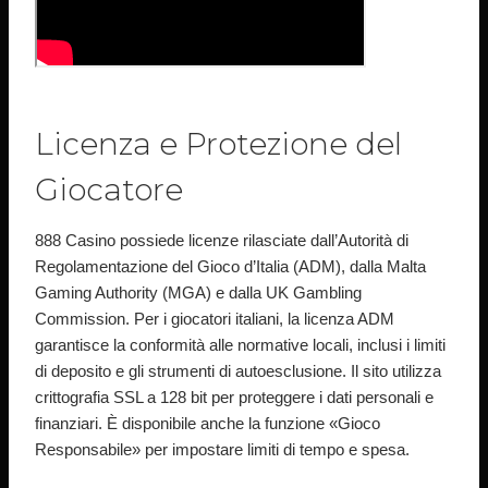
Licenza e Protezione del
Giocatore
888 Casino possiede licenze rilasciate dall’Autorità di
Regolamentazione del Gioco d’Italia (ADM), dalla Malta
Gaming Authority (MGA) e dalla UK Gambling
Commission. Per i giocatori italiani, la licenza ADM
garantisce la conformità alle normative locali, inclusi i limiti
di deposito e gli strumenti di autoesclusione. Il sito utilizza
crittografia SSL a 128 bit per proteggere i dati personali e
finanziari. È disponibile anche la funzione «Gioco
Responsabile» per impostare limiti di tempo e spesa.