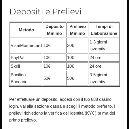
Depositi e Prelievi
Deposito
Prelievo
Tempi di
Metodo
Minimo
Minimo
Elaborazione
1-3 giorni
Visa/Mastercard
10€
20€
lavorativi
PayPal
10€
10€
24 ore
Skrill
10€
10€
24 ore
Bonifico
3-5 giorni
50€
50€
Bancario
lavorativi
Per effettuare un deposito, accedi con il tuo 888 casino
login, vai alla sezione cassa e scegli il metodo preferito. I
prelievi richiedono la verifica dell’identità (KYC) prima del
primo prelievo.