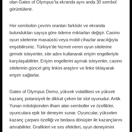
olan Gates of Olympus’ta ekranda aynı anda 30 sembol
görüntülenir.
Her sembolün çevrim oranları farklıdır ve ekranda
bulundukları sayıya göre ödeme miktarları değişir. Casino
oyun sitelerine masaüstü veya mobil cihazlar aracılığıyla
erişebilirsiniz. Türkiye’de hizmet veren oyun sitelerine
girmek isteyenler, site adını kullanarak erişim engelleriyle
karşılaşabilirler. Erişim engellerini aşmak isteyenler, casino
sitelerinin güncel giriş linkini araştırır ve linke tıklayarak
erişim sağlarlar.
Gates of Olympus Demo, yüksek volatilitesi ve yüksek
kazanç potansiyeli ile dikkat çeken bir slot oyunudur. Antik
Yunan mitolojisinden ilham alan semboller ve özellikler,
oyunculara epik bir deneyim sunar. Oyuncular, yükselen
kazanç çarpanı özelliği ve bedava dönüşler ile kazançlarını
artırabilirler. Grafikleri ve ses efektleri, oyun deneyimini