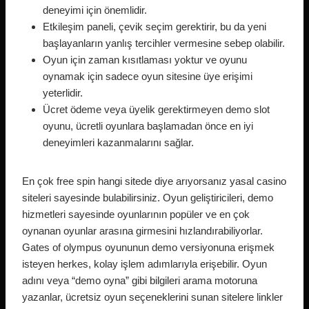
deneyimi için önemlidir.
Etkileşim paneli, çevik seçim gerektirir, bu da yeni
başlayanların yanlış tercihler vermesine sebep olabilir.
Oyun için zaman kısıtlaması yoktur ve oyunu
oynamak için sadece oyun sitesine üye erişimi
yeterlidir.
Ücret ödeme veya üyelik gerektirmeyen demo slot
oyunu, ücretli oyunlara başlamadan önce en iyi
deneyimleri kazanmalarını sağlar.
En çok free spin hangi sitede diye arıyorsanız yasal casino
siteleri sayesinde bulabilirsiniz. Oyun geliştiricileri, demo
hizmetleri sayesinde oyunlarının popüler ve en çok
oynanan oyunlar arasına girmesini hızlandırabiliyorlar.
Gates of olympus oyununun demo versiyonuna erişmek
isteyen herkes, kolay işlem adımlarıyla erişebilir. Oyun
adını veya “demo oyna” gibi bilgileri arama motoruna
yazanlar, ücretsiz oyun seçeneklerini sunan sitelere linkler