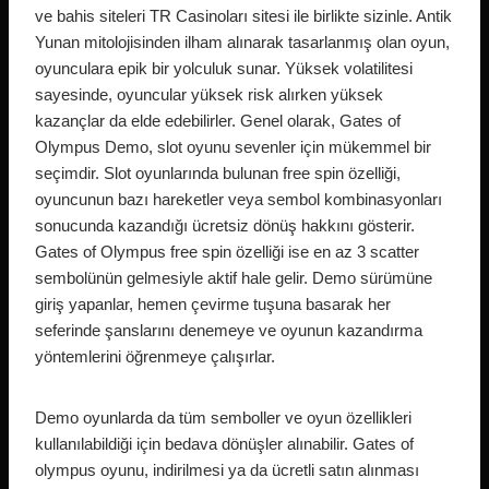
ve bahis siteleri TR Casinoları sitesi ile birlikte sizinle. Antik
Yunan mitolojisinden ilham alınarak tasarlanmış olan oyun,
oyunculara epik bir yolculuk sunar. Yüksek volatilitesi
sayesinde, oyuncular yüksek risk alırken yüksek
kazançlar da elde edebilirler. Genel olarak, Gates of
Olympus Demo, slot oyunu sevenler için mükemmel bir
seçimdir. Slot oyunlarında bulunan free spin özelliği,
oyuncunun bazı hareketler veya sembol kombinasyonları
sonucunda kazandığı ücretsiz dönüş hakkını gösterir.
Gates of Olympus free spin özelliği ise en az 3 scatter
sembolünün gelmesiyle aktif hale gelir. Demo sürümüne
giriş yapanlar, hemen çevirme tuşuna basarak her
seferinde şanslarını denemeye ve oyunun kazandırma
yöntemlerini öğrenmeye çalışırlar.
Demo oyunlarda da tüm semboller ve oyun özellikleri
kullanılabildiği için bedava dönüşler alınabilir. Gates of
olympus oyunu, indirilmesi ya da ücretli satın alınması