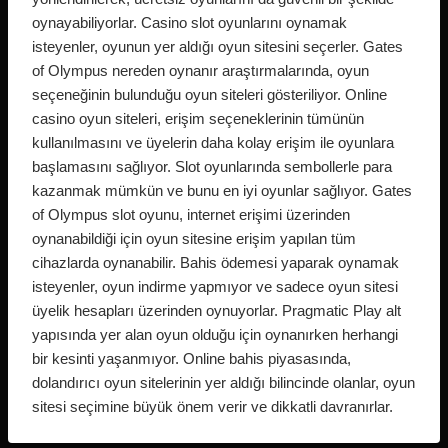
oynayabiliyorlar. Casino slot oyunlarını oynamak
isteyenler, oyunun yer aldığı oyun sitesini seçerler. Gates
of Olympus nereden oynanır araştırmalarında, oyun
seçeneğinin bulunduğu oyun siteleri gösteriliyor. Online
casino oyun siteleri, erişim seçeneklerinin tümünün
kullanılmasını ve üyelerin daha kolay erişim ile oyunlara
başlamasını sağlıyor. Slot oyunlarında sembollerle para
kazanmak mümkün ve bunu en iyi oyunlar sağlıyor. Gates
of Olympus slot oyunu, internet erişimi üzerinden
oynanabildiği için oyun sitesine erişim yapılan tüm
cihazlarda oynanabilir. Bahis ödemesi yaparak oynamak
isteyenler, oyun indirme yapmıyor ve sadece oyun sitesi
üyelik hesapları üzerinden oynuyorlar. Pragmatic Play alt
yapısında yer alan oyun olduğu için oynanırken herhangi
bir kesinti yaşanmıyor. Online bahis piyasasında,
dolandırıcı oyun sitelerinin yer aldığı bilincinde olanlar, oyun
sitesi seçimine büyük önem verir ve dikkatli davranırlar.