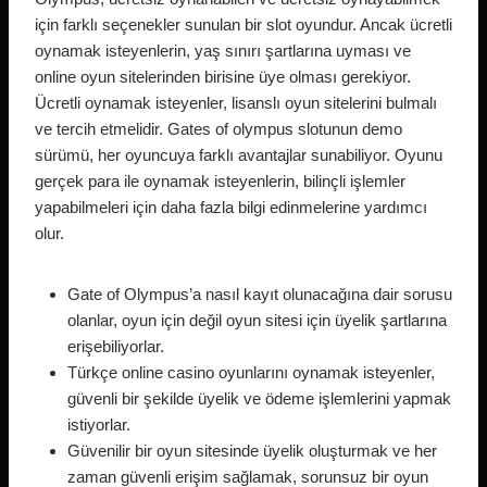
için farklı seçenekler sunulan bir slot oyundur. Ancak ücretli
oynamak isteyenlerin, yaş sınırı şartlarına uyması ve
online oyun sitelerinden birisine üye olması gerekiyor.
Ücretli oynamak isteyenler, lisanslı oyun sitelerini bulmalı
ve tercih etmelidir. Gates of olympus slotunun demo
sürümü, her oyuncuya farklı avantajlar sunabiliyor. Oyunu
gerçek para ile oynamak isteyenlerin, bilinçli işlemler
yapabilmeleri için daha fazla bilgi edinmelerine yardımcı
olur.
Gate of Olympus’a nasıl kayıt olunacağına dair sorusu
olanlar, oyun için değil oyun sitesi için üyelik şartlarına
erişebiliyorlar.
Türkçe online casino oyunlarını oynamak isteyenler,
güvenli bir şekilde üyelik ve ödeme işlemlerini yapmak
istiyorlar.
Güvenilir bir oyun sitesinde üyelik oluşturmak ve her
zaman güvenli erişim sağlamak, sorunsuz bir oyun