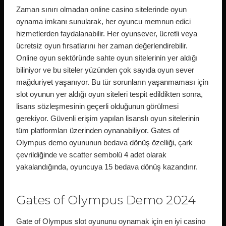
Zaman sınırı olmadan online casino sitelerinde oyun
oynama imkanı sunularak, her oyuncu memnun edici
hizmetlerden faydalanabilir. Her oyunsever, ücretli veya
ücretsiz oyun fırsatlarını her zaman değerlendirebilir.
Online oyun sektöründe sahte oyun sitelerinin yer aldığı
biliniyor ve bu siteler yüzünden çok sayıda oyun sever
mağduriyet yaşanıyor. Bu tür sorunların yaşanmaması için
slot oyunun yer aldığı oyun siteleri tespit edildikten sonra,
lisans sözleşmesinin geçerli olduğunun görülmesi
gerekiyor. Güvenli erişim yapılan lisanslı oyun sitelerinin
tüm platformları üzerinden oynanabiliyor. Gates of
Olympus demo oyununun bedava dönüş özelliği, çark
çevrildiğinde ve scatter sembolü 4 adet olarak
yakalandığında, oyuncuya 15 bedava dönüş kazandırır.
Gates of Olympus Demo 2024
Gate of Olympus slot oyununu oynamak için en iyi casino